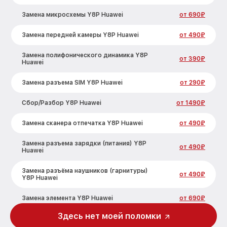
Замена микросхемы Y8P Huawei
от 690₽
Замена передней камеры Y8P Huawei
от 490₽
Замена полифонического динамика Y8P
от 390₽
Huawei
Замена разъема SIM Y8P Huawei
от 290₽
Сбор/Разбор Y8P Huawei
от 1490₽
Замена сканера отпечатка Y8P Huawei
от 490₽
Замена разъема зарядки (питания) Y8P
от 490₽
Huawei
Замена разъёма наушников (гарнитуры)
от 490₽
Y8P Huawei
Замена элемента Y8P Huawei
от 690₽
Здесь нет моей поломки
Замена NFC антенны Y8P Huawei
от 1190₽