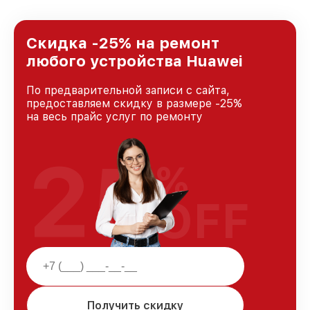
предоставляемых услуг. Наша цель — стать
лучшим сервисным центром Huawei в городе
Москве, постоянно повышая уровень доверия
Скидка -25% на ремонт
и лояльности наших клиентов.
любого устройства Huawei
По предварительной записи с сайта,
предоставляем скидку в размере -25%
на весь прайс услуг по ремонту
25
%
OFF
Получить скидку