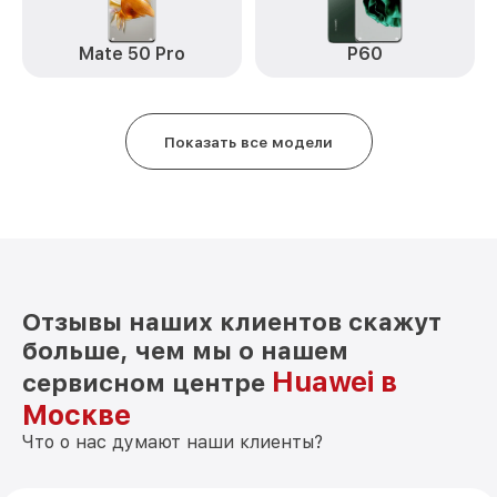
Замена антенны Y8P Huawei
от 490₽
Замена вибромотора Y8P Huawei
от 490₽
Mate 50 Pro
P60
Замена голосового динамика Y8P
от 490₽
Huawei
Показать все модели
Чистка динамика, микрофонов от пыли
от 1790₽
(с разбором) Y8P Huawei
Отзывы наших клиентов скажут
больше, чем мы о нашем
Huawei в
сервисном центре
Москве
Что о нас думают наши клиенты?