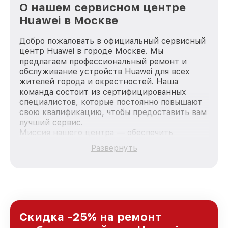
О нашем сервисном центре
Huawei в Москве
Добро пожаловать в официальный сервисный
центр Huawei в городе Москве. Мы
предлагаем профессиональный ремонт и
обслуживание устройств Huawei для всех
жителей города и окрестностей. Наша
команда состоит из сертифицированных
специалистов, которые постоянно повышают
свою квалификацию, чтобы предоставить вам
лучший сервис.
Миссия нашего центра — обеспечить
качественный и доступный ремонт для
Развернуть
каждого пользователя продукции Huawei, вне
зависимости от сложности поломки. Мы
стремимся к тому, чтобы каждый клиент был
удовлетворен скоростью и качеством
предоставляемых услуг. Наша цель — стать
лучшим сервисным центром Huawei в городе
Москве, постоянно повышая уровень доверия
Скидка -25% на ремонт
и лояльности наших клиентов.