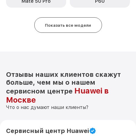
Mate 50 Pro
P60
Замена антенны P60 Pro Huawei
от 490₽
Замена вибромотора P60 Pro Huawei
от 490₽
Показать все модели
Замена голосового динамика P60 Pro
от 490₽
Huawei
Чистка динамика, микрофонов от пыли
от 1790₽
(с разбором) P60 Pro Huawei
Отзывы наших клиентов скажут
больше, чем мы о нашем
Huawei в
сервисном центре
Москве
Что о нас думают наши клиенты?
Сервисный центр Huawei