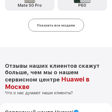
Huawei
Mate 50 Pro
P60
Замена антенны nova Y91 Huawei
от 490₽
Замена вибромотора nova Y91 Huawei
от 490₽
Показать все модели
Замена голосового динамика nova Y91
от 490₽
Huawei
Чистка динамика, микрофонов от пыли
от 1790₽
(с разбором) nova Y91 Huawei
Отзывы наших клиентов скажут
больше, чем мы о нашем
Huawei в
сервисном центре
Москве
Что о нас думают наши клиенты?