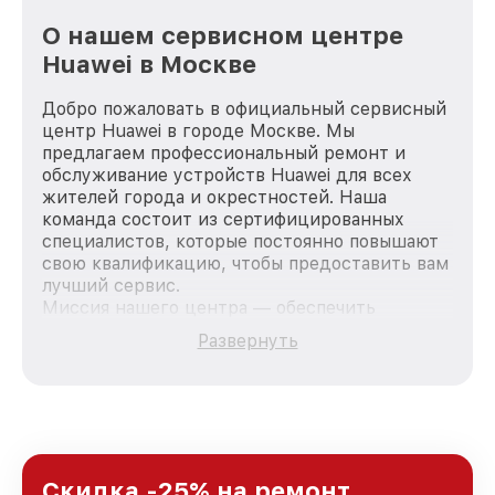
О нашем сервисном центре
Huawei в Москве
Добро пожаловать в официальный сервисный
центр Huawei в городе Москве. Мы
предлагаем профессиональный ремонт и
обслуживание устройств Huawei для всех
жителей города и окрестностей. Наша
команда состоит из сертифицированных
специалистов, которые постоянно повышают
свою квалификацию, чтобы предоставить вам
лучший сервис.
Миссия нашего центра — обеспечить
качественный и доступный ремонт для
Развернуть
каждого пользователя продукции Huawei, вне
зависимости от сложности поломки. Мы
стремимся к тому, чтобы каждый клиент был
удовлетворен скоростью и качеством
предоставляемых услуг. Наша цель — стать
лучшим сервисным центром Huawei в городе
Москве, постоянно повышая уровень доверия
Скидка -25% на ремонт