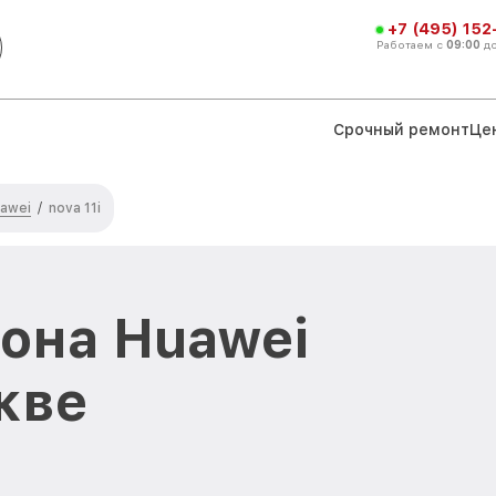
+7 (495) 152
Работаем с
09:00
д
Срочный ремонт
Це
awei
/
nova 11i
она Huawei
скве