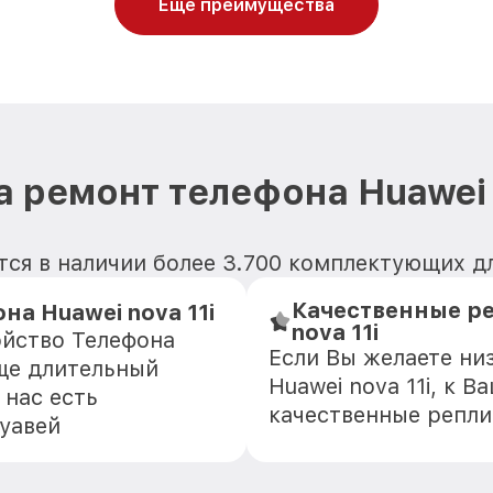
Еще преимущества
 ремонт телефона Huawei 
ся в наличии более 3.700 комплектующих для
Качественные ре
а Huawei nova 11i
nova 11i
ойство Телефона
Если Вы желаете ни
еще длительный
Huawei nova 11i, к 
 нас есть
качественные репли
уавей