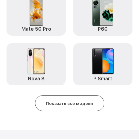
Замена аккумулятора nova 11i H
Замена задней крышки nova 11i
Mate 50 Pro
P60
Обновление ПО nova 11i Huawei
Замена стекла nova 11i Huawei
Замена датчика приближения no
Замена антенны nova 11i Huawei
Nova 8
P Smart
Замена вибромотора nova 11i H
Показать все модели
Замена голосового динамика no
Чистка динамика, микрофонов о
разбором) nova 11i Huawei