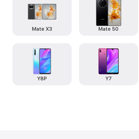
Mate X3
Mate 50
Y8P
Y7