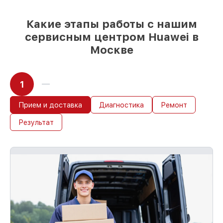
возможности
85%
работ за 1–2 часа, если мастер
Какие этапы работы с нашим
приступает к восстановлению сразу
сервисным центром Huawei в
Москве
1
Прием и доставка
Диагностика
Ремонт
Результат