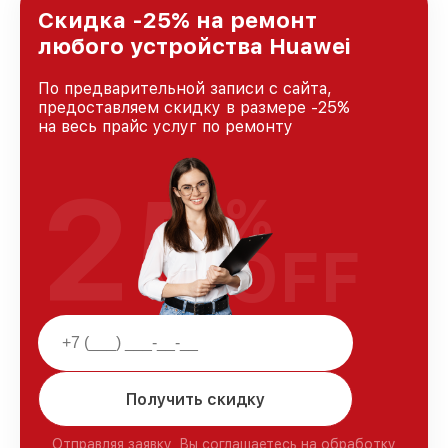
Москве, постоянно повышая уровень доверия
Скидка -25% на ремонт
и лояльности наших клиентов.
любого устройства Huawei
По предварительной записи с сайта,
предоставляем скидку в размере -25%
на весь прайс услуг по ремонту
25
%
OFF
Получить скидку
Отправляя заявку, Вы соглашаетесь на обработку