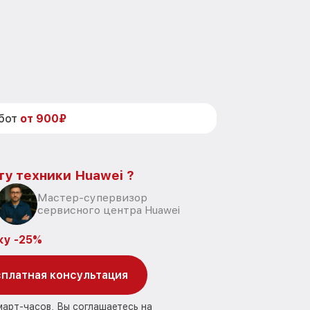
абот
от 900₽
ту техники Huawei ?
Мастер-супервизор
сервисного центра Huawei
ку -25%
платная консультация
март-часов, Вы соглашаетесь на