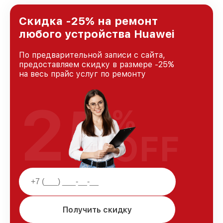
лучшим сервисным центром Huawei в городе
Москве, постоянно повышая уровень доверия
Скидка -25% на ремонт
и лояльности наших клиентов.
любого устройства Huawei
По предварительной записи с сайта,
предоставляем скидку в размере -25%
на весь прайс услуг по ремонту
25
%
OFF
Получить скидку