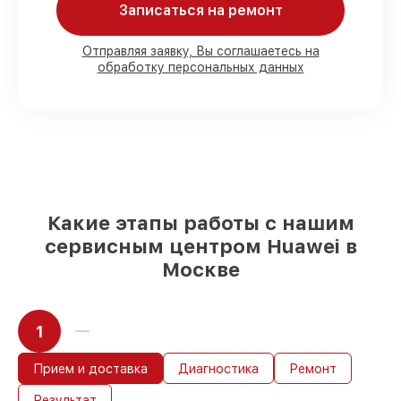
Записаться на ремонт
Мы гарантируем:
Отправляя заявку, Вы соглашаетесь на
обработку персональных данных
80%
работ в вашем присутствии
90%
комплектующих для смарт-часов
имеются в наличии или доступны для
быстрой доставки
Подбор оригинальных комплектующих
и надежных реплик с возможностью
выбрать
– с учётом всех запросов
85%
работ за 1–2 часа, если мастер
приступает к восстановлению сразу
Какие этапы работы с нашим
сервисным центром Huawei в
Москве
1
Прием и доставка
Диагностика
Ремонт
Результат