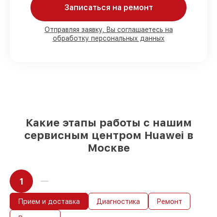
Записаться на ремонт
80%
работ с возможностью
присутствовать
90%
комплектующих для смарт-часов
Отправляя заявку, Вы соглашаетесь на
обработку персональных данных
имеются в наличии или быстро
поставляются
Оригинальные запчасти и
качественные реплики на ваш выбор
–
с учётом всех запросов
85%
работ за 1–2 часа, при условии, что
обслуживание началось сразу
Какие этапы работы с нашим
сервисным центром Huawei в
Москве
1
Прием и доставка
Диагностика
Ремонт