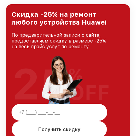
предоставляемых услуг. Наша цель — стать
лучшим сервисным центром Huawei в городе
Москве, постоянно повышая уровень доверия
Скидка -25% на ремонт
и лояльности наших клиентов.
любого устройства Huawei
По предварительной записи с сайта,
предоставляем скидку в размере -25%
на весь прайс услуг по ремонту
25
%
OFF
Получить скидку