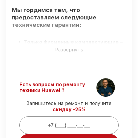
Мы гордимся тем, что
предоставляем следующие
технические гарантии:
Только фирменные комплектующие
–
только подлинные комплектующие.
Развернуть
Сертифицированные инженеры
–
проверенные специалисты с опытом и
сертификацией.
Точное соблюдение сроков
–
восстановление смарт-часов Watch Fit 3
Есть вопросы по ремонту
выполняется строго в оговоренные
техники Huawei ?
сроки.
Сервис с гарантией
– все работы по
Запишитесь на ремонт и получите
восстановлению проводятся с
скидку -25%
официальной гарантией.
Мы гарантируем: