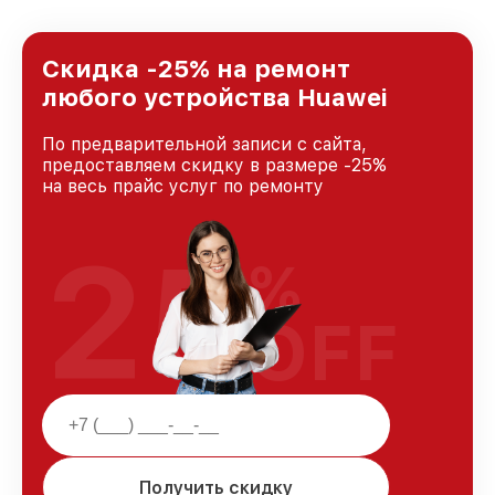
предоставляемых услуг. Наша цель — стать
лучшим сервисным центром Huawei в городе
Москве, постоянно повышая уровень доверия
Скидка -25% на ремонт
и лояльности наших клиентов.
любого устройства Huawei
По предварительной записи с сайта,
предоставляем скидку в размере -25%
на весь прайс услуг по ремонту
25
%
OFF
Получить скидку