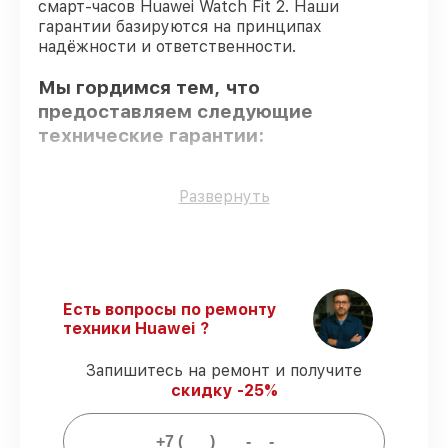
смарт-часов Huawei Watch Fit 2. Наши
гарантии базируются на принципах
надёжности и ответственности.
Мы гордимся тем, что
предоставляем следующие
технические гарантии:
Только фирменные комплектующие
–
Развернуть
только подлинные комплектующие.
Квалифицированные специалисты
–
проверенные специалисты с опытом и
сертификацией.
Соблюдение сроков починки
–
Есть вопросы по ремонту
восстановление смарт-часов Watch Fit 2
техники Huawei ?
выполняется строго в оговоренные
сроки.
Запишитесь на ремонт и получите
Подтвержденная гарантия
–
скидку -25%
предоставляем официальное
гарантийное сопровождение после
починки.