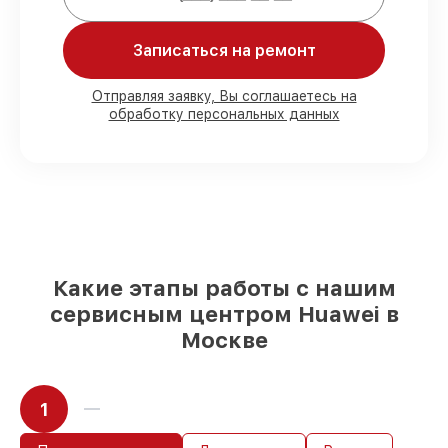
Мы гарантируем:
Записаться на ремонт
80%
работ с возможностью наблюдения
Отправляя заявку, Вы соглашаетесь на
обработку персональных данных
90%
комплектующих для смарт-часов на
складе или доступны для срочного
заказа
Подбор оригинальных комплектующих
и надежных реплик с возможностью
выбрать
– под любые финансовые
возможности
85%
работ быстро и без задержек, если
мастер приступает к восстановлению
Какие этапы работы с нашим
сразу
сервисным центром Huawei в
Москве
1