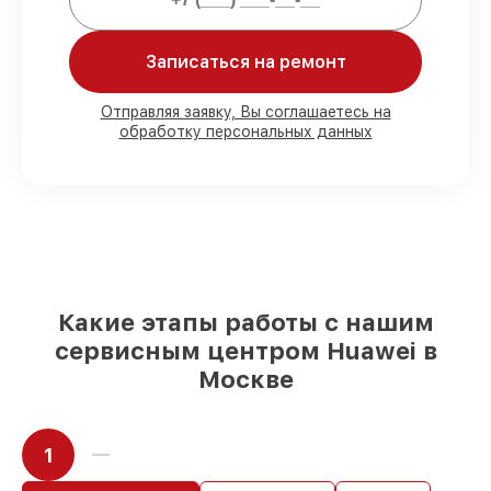
Мы гарантируем:
Записаться на ремонт
80%
работ под контролем клиента
90%
комплектующих для смарт-часов на
складе или доступны для срочного
Отправляя заявку, Вы соглашаетесь на
обработку персональных данных
заказа
Подбор оригинальных комплектующих
и надежных реплик с возможностью
выбрать
– под любые финансовые
возможности
85%
работ в течение пары часов, при
условии, что обслуживание началось
сразу
Какие этапы работы с нашим
сервисным центром Huawei в
Москве
1