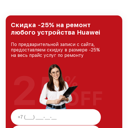
стремимся к тому, чтобы каждый клиент был
удовлетворен скоростью и качеством
предоставляемых услуг. Наша цель — стать
лучшим сервисным центром Huawei в городе
Москве, постоянно повышая уровень доверия
Скидка -25% на ремонт
и лояльности наших клиентов.
любого устройства Huawei
По предварительной записи с сайта,
предоставляем скидку в размере -25%
на весь прайс услуг по ремонту
25
%
OFF