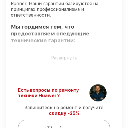
Runner. Наши гарантии базируются на
принципах профессионализма и
ответственности.
Мы гордимся тем, что
предоставляем следующие
технические гарантии:
Оригинальные детали
– гарантируем
Развернуть
использование фирменных запчастей для
обслуживания.
Опытные мастера
– мастера проходят
строгий отбор и регулярное обучение.
Соблюдение сроков починки
–
Есть вопросы по ремонту
гарантируем завершение работ без
техники Huawei ?
задержек.
Подтвержденная гарантия
– все
Запишитесь на ремонт и получите
работы по восстановлению проводятся с
скидку -25%
официальной гарантией.