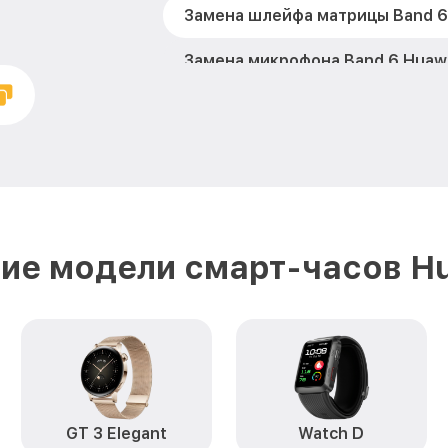
Замена шлейфа матрицы Band 6
Замена микрофона Band 6 Huaw
Замена кнопки включения Band 
Замена Bluetooth Band 6 Huawei
ие модели смарт-часов H
GT 3 Elegant
Watch D