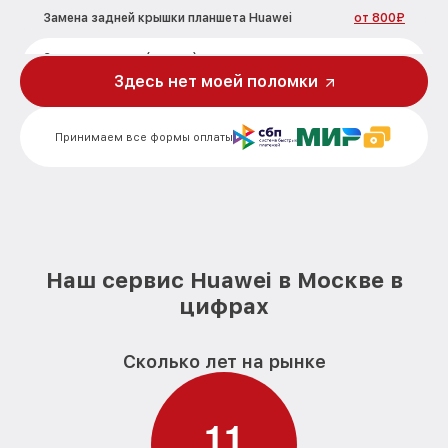
Замена задней крышки планшета Huawei
от 800₽
Замена дисплея (экрана) планшета
от 1200₽
Huawei
Здесь нет моей поломки
Замена корпуса планшета Huawei
от 800₽
Принимаем все формы оплаты
Замена аккумулятора планшета Huawei
от 500₽
Замена платы управления (мат.платы,
от 1200₽
мейн платы) планшета Huawei
Замена Wi-Fi планшета Huawei
от 500₽
Наш сервис Huawei в Москве в
Ремонт кнопки планшета Huawei
от 750₽
цифрах
Сколько лет на рынке
1
1