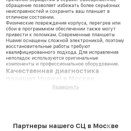
обращение позволяет избежать более серьёзных
неисправностей и сохранить ваш планшет в
отличном состоянии.
Физические повреждения корпуса, перегрев или
сбои в программном обеспечении также могут
привести к поломкам. Современные планшеты
Huawei оснащены сложной электроникой, поэтому
восстановительные работы требуют
квалифицированного подхода. Для исправления
неполадок используются оригинальные
компоненты и профессиональное оборудование.
Качественная диагностика
планшет Huawei в Москве
Техническое обследование устройства – это
Развернуть
первый шаг к восстановлению его
работоспособности. В нашем сервисе
специалисты проводят полное тестирование
гаджета, чтобы выявить источник проблемы. Такой
подход помогает точно определить
неисправность, а также избежать лишних затрат
Партнеры нашего СЦ в Москве
на ненужные работы.