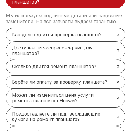
планшетов?
фото и видео в высоком качестве.
Попадание влаги
. Полная чистка и просушка
устройства предотвращают короткие
Мы используем подлинные детали или надёжные
замыкания и коррозию контактов.
заменители. На все запчасти выдаём гарантию.
Почему выбирают наш сервис в
Москве
Как долго длится проверка планшета?
Оригинальные комплектующие
. Используем
только проверенные детали, что гарантирует
Доступен ли экспресс-сервис для
долгий срок службы гаджета.
планшетов?
Скорость работы
. Многие поломки
устраняются в течение нескольких часов, что
Сколько длится ремонт планшетов?
экономит ваше время.
Гарантия качества
. На все выполненные
работы и детали предоставляется гарантия,
Берёте ли оплату за проверку планшета?
чтобы вы были уверены в результате.
Доступные цены
. Стоимость услуг
Может ли измениться цена услуги
формируется прозрачно, без скрытых наценок.
ремонта планшетов Huawei?
Решение для вашего планшета
Huawei
Предоставляете ли подтверждающие
Если ваш планшет Huawei нуждается в ремонте,
бумаги на ремонт планшета?
обратитесь к нам! Опытные специалисты быстро
вернут его в строй. Мы ценим ваше время и