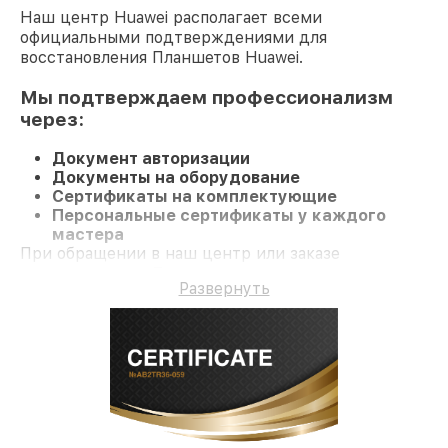
Наш центр Huawei располагает всеми
официальными подтверждениями для
восстановления Планшетов Huawei.
Мы подтверждаем профессионализм
через:
Документ авторизации
Документы на оборудование
Сертификаты на комплектующие
Персональные сертификаты у каждого
мастера
При обращении в наш центр или заказе
восстановления Планшет клиент получает
Развернуть
профессиональный сервис и гарантию на все
работы и комплектующие.