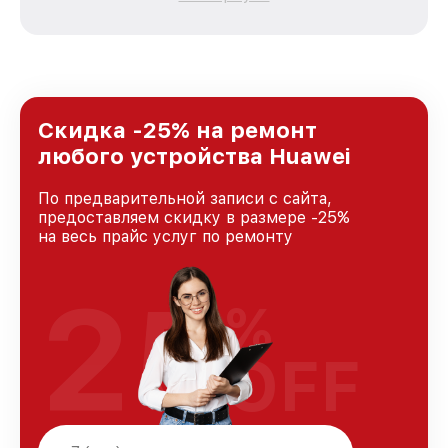
каждого пользователя продукции Huawei, вне
зависимости от сложности поломки. Мы
стремимся к тому, чтобы каждый клиент был
удовлетворен скоростью и качеством
предоставляемых услуг. Наша цель — стать
лучшим сервисным центром Huawei в городе
Москве, постоянно повышая уровень доверия
Скидка -25% на ремонт
и лояльности наших клиентов.
любого устройства Huawei
По предварительной записи с сайта,
предоставляем скидку в размере -25%
на весь прайс услуг по ремонту
25
%
OFF