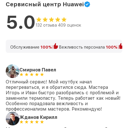
Huawei
Сервисный центр Huawei
Замена SSD Matebook 14 Huawei
от 1045₽
5.0
Замена аккумулятора Matebook 14
132 отзыва 409 оценок
от 620₽
Huawei
Замена клавиатуры Matebook 14 Huawei
от 990₽
Обслуживание
100%
Вежливость персонала
100%
К
Замена шим-контроллера Matebook 14
от 3900₽
Huawei
Смирнов Павел
Отличный сервис! Мой ноутбук начал
перегреваться, и я обратился сюда. Мастера
Игорь и Иван быстро разобрались с проблемой и
заменили термопасту. Теперь работает как новый!
Особенно порадовала вежливость и
профессионализм мастеров. Рекомендую!
Жданов Кирилл