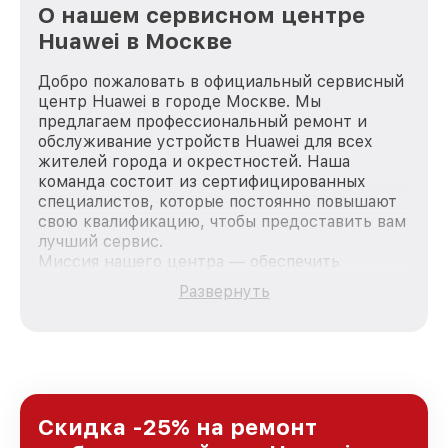
О нашем сервисном центре
Huawei в Москве
Добро пожаловать в официальный сервисный
центр Huawei в городе Москве. Мы
предлагаем профессиональный ремонт и
обслуживание устройств Huawei для всех
жителей города и окрестностей. Наша
команда состоит из сертифицированных
специалистов, которые постоянно повышают
свою квалификацию, чтобы предоставить вам
лучший сервис.
Миссия нашего центра — обеспечить
качественный и доступный ремонт для
Развернуть
каждого пользователя продукции Huawei, вне
зависимости от сложности поломки. Мы
стремимся к тому, чтобы каждый клиент был
удовлетворен скоростью и качеством
предоставляемых услуг. Наша цель — стать
лучшим сервисным центром Huawei в городе
Москве, постоянно повышая уровень доверия
Скидка -25% на ремонт
и лояльности наших клиентов.